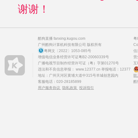
谢谢！
酷狗直播 fanxing.kugou.com
粤
广州酷狗计算机科技有限公司
版权所有
Co
粤网文〔2022〕1053-085号
信
增值电信业务经营许可证粤B2-20060339号
营
广播电视节目制作经营许可证（粤）字第01270号
互
违法和不良信息举报：
www.12377.cn
举报电话：12377
地址：广州天河区黄埔大道中315号羊城创意园内
联
客服电话：020-28185899
酷
用户服务协议
隐私政策
投诉指引