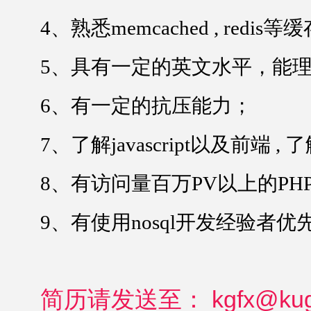
4、
熟悉
memcached , redis
等缓
5、
具有一定的英文水平，能
6、
有一定的抗压能力；
7、
了解
javascript
以及前端
,
了
8、
有访问量百万
PV
以上的
PH
9、
有使用
nosql
开发经验者优
简历请发送至： kgfx@k