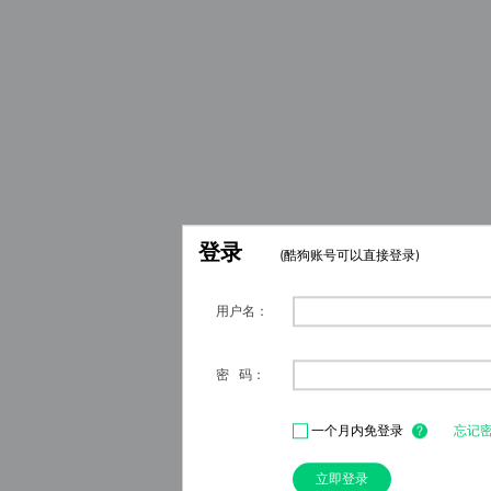
登录
扫码登录
(酷狗账号可以直接登录)
(免输入-更快-更安全)
用户名：
密 码：
一个月内免登录
忘记
立即登录
打开最新版酷