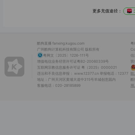
更多充值途径：
酷狗直播 fanxing.kugou.com
粤
广州酷狗计算机科技有限公司
版权所有
Co
粤网文〔2025〕1226-111号
信
增值电信业务经营许可证粤B2-20060339号
营
互联网宗教信息服务许可证 粤（2025）0000021
违法和不良信息举报：
www.12377.cn
举报电话：12377
联
地址：广州天河区黄埔大道中315号羊城创意园内
酷
客服电话：020-28185899
用