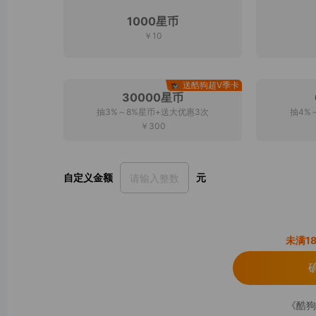
1000星币
￥10
送酷狗超V季卡
30000星币
抽3%～8%星币+送大优惠3次
抽4%
￥300
自定义金额
元
未满1
《酷狗